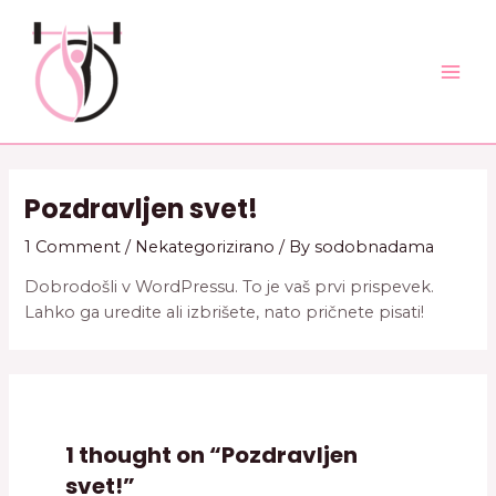
Skip
Mai
to
Men
content
Pozdravljen svet!
1 Comment
/
Nekategorizirano
/ By
sodobnadama
Dobrodošli v WordPressu. To je vaš prvi prispevek.
Lahko ga uredite ali izbrišete, nato pričnete pisati!
1 thought on “Pozdravljen
svet!”